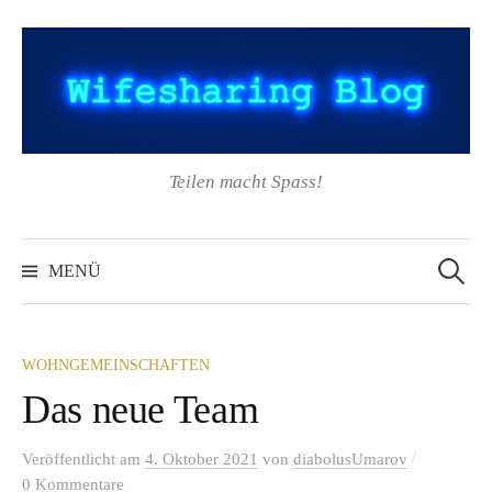
Springe
zum
Inhalt
Teilen macht Spass!
Suchen
nach:
MENÜ
WOHNGEMEINSCHAFTEN
Das neue Team
/
Veröffentlicht
am
4. Oktober 2021
von
diabolusUmarov
0 Kommentare