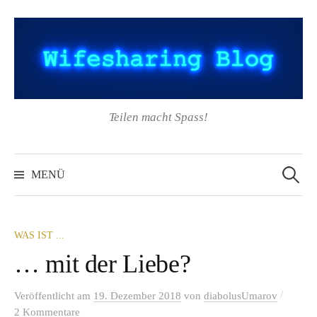
Springe
zum
Inhalt
Teilen macht Spass!
Suchen
nach:
MENÜ
WAS IST ...
… mit der Liebe?
/
Veröffentlicht
am
19. Dezember 2018
von
diabolusUmarov
2 Kommentare