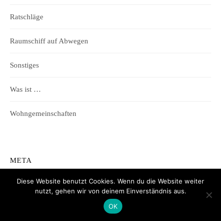
Ratschläge
Raumschiff auf Abwegen
Sonstiges
Was ist …
Wohngemeinschaften
META
Diese Website benutzt Cookies. Wenn du die Website weiter
Anmelden
nutzt, gehen wir von deinem Einverständnis aus.
OK
Eintrags-Feed