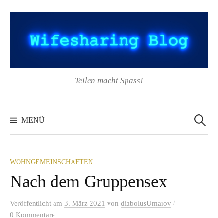
Springe
zum
Inhalt
Teilen macht Spass!
Suchen
nach:
MENÜ
WOHNGEMEINSCHAFTEN
Nach dem Gruppensex
/
Veröffentlicht
am
3. März 2021
von
diabolusUmarov
0 Kommentare