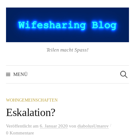
Springe
zum
Inhalt
Teilen macht Spass!
Suchen
nach:
MENÜ
WOHNGEMEINSCHAFTEN
Eskalation?
/
Veröffentlicht
am
6. Januar 2020
von
diabolusUmarov
0 Kommentare