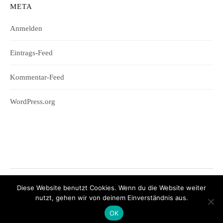
META
Anmelden
Eintrags-Feed
Kommentar-Feed
WordPress.org
Diese Website benutzt Cookies. Wenn du die Website weiter
© 2026
Wifesharing
nutzt, gehen wir von deinem Einverständnis aus.
|
Powered by
WordPress
Theme:
Graphy
von Themegraphy
OK