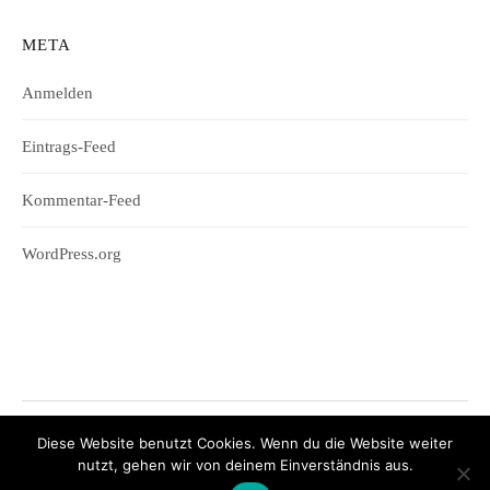
META
Anmelden
Eintrags-Feed
Kommentar-Feed
WordPress.org
Diese Website benutzt Cookies. Wenn du die Website weiter
© 2026
Wifesharing
nutzt, gehen wir von deinem Einverständnis aus.
|
Powered by
WordPress
Theme:
Graphy
von Themegraphy