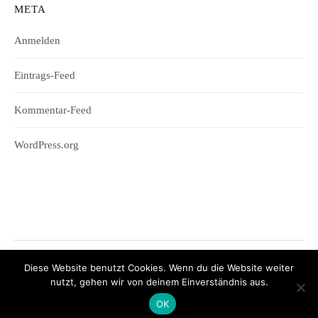
META
Anmelden
Eintrags-Feed
Kommentar-Feed
WordPress.org
Diese Website benutzt Cookies. Wenn du die Website weiter
© 2026
Wifesharing
nutzt, gehen wir von deinem Einverständnis aus.
|
Powered by
WordPress
Theme:
Graphy
von Themegraphy
OK