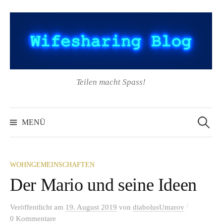
Springe
zum
Inhalt
Teilen macht Spass!
Suchen
nach:
MENÜ
WOHNGEMEINSCHAFTEN
Der Mario und seine Ideen
/
Veröffentlicht
am
19. August 2019
von
diabolusUmarov
0 Kommentare