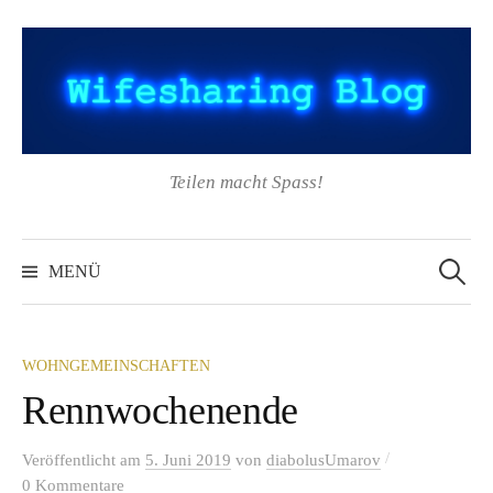
Springe
zum
Inhalt
Teilen macht Spass!
Suchen
nach:
MENÜ
WOHNGEMEINSCHAFTEN
Rennwochenende
/
Veröffentlicht
am
5. Juni 2019
von
diabolusUmarov
0 Kommentare