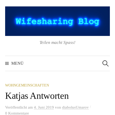
Springe
zum
Inhalt
Teilen macht Spass!
Suchen
nach:
MENÜ
WOHNGEMEINSCHAFTEN
Katjas Antworten
/
Veröffentlicht
am
4. Juni 2019
von
diabolusUmarov
0 Kommentare