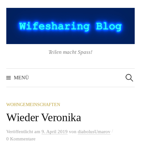
Springe
zum
Inhalt
Teilen macht Spass!
Suchen
nach:
MENÜ
WOHNGEMEINSCHAFTEN
Wieder Veronika
/
Veröffentlicht
am
9. April 2019
von
diabolusUmarov
0 Kommentare