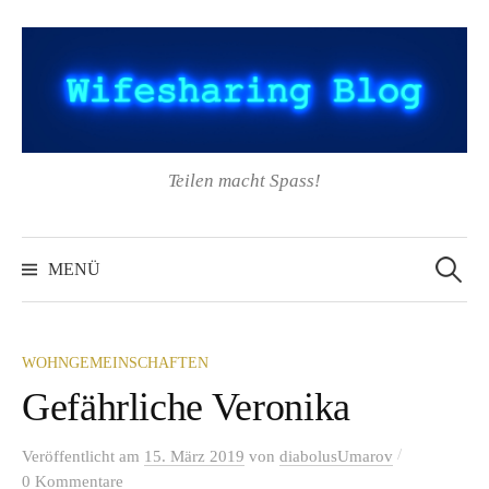
Springe
zum
Inhalt
Teilen macht Spass!
Suchen
nach:
MENÜ
WOHNGEMEINSCHAFTEN
Gefährliche Veronika
/
Veröffentlicht
am
15. März 2019
von
diabolusUmarov
0 Kommentare