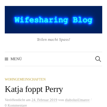
Springe
zum
Inhalt
Teilen macht Spass!
Suchen
nach:
MENÜ
WOHNGEMEINSCHAFTEN
Katja foppt Perry
/
Veröffentlicht
am
24. Februar 2019
von
diabolusUmarov
0 Kommentare