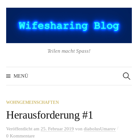
Springe
zum
Inhalt
Teilen macht Spass!
Suchen
nach:
MENÜ
WOHNGEMEINSCHAFTEN
Herausforderung #1
/
Veröffentlicht
am
25. Februar 2019
von
diabolusUmarov
0 Kommentare