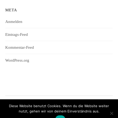
META
Anmelden
Eintrags-Feed
Kommentar-Feed
WordPress.org
Diese Website benutzt Cookies. Wenn du die Website weiter
© 2026
Wifesharing
nutzt, gehen wir von deinem Einverständnis aus.
|
Powered by
WordPress
Theme:
Graphy
von Themegraphy