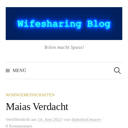
Springe
zum
Inhalt
Teilen macht Spass!
Suchen
nach:
MENÜ
WOHNGEMEINSCHAFTEN
Maias Verdacht
/
Veröffentlicht
am
14. Juni 2021
von
diabolusUmarov
0 Kommentare