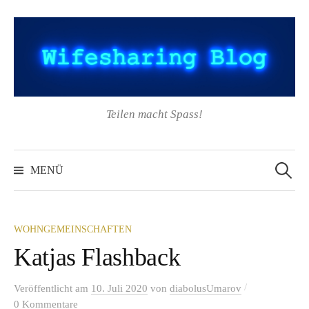
Springe
zum
Inhalt
Teilen macht Spass!
Suchen
nach:
MENÜ
WOHNGEMEINSCHAFTEN
Katjas Flashback
/
Veröffentlicht
am
10. Juli 2020
von
diabolusUmarov
0 Kommentare