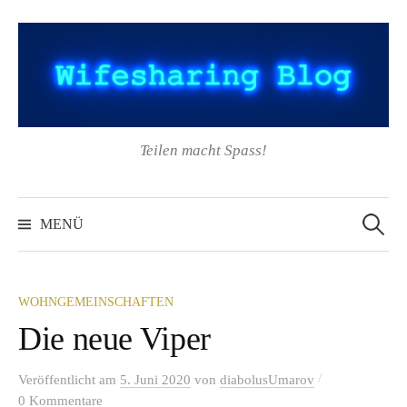
Springe
zum
Inhalt
Teilen macht Spass!
Suchen
nach:
MENÜ
WOHNGEMEINSCHAFTEN
Die neue Viper
/
Veröffentlicht
am
5. Juni 2020
von
diabolusUmarov
0 Kommentare