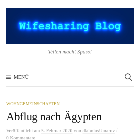
Springe
zum
Inhalt
Teilen macht Spass!
Suchen
nach:
MENÜ
WOHNGEMEINSCHAFTEN
Abflug nach Ägypten
/
Veröffentlicht
am
5. Februar 2020
von
diabolusUmarov
0 Kommentare