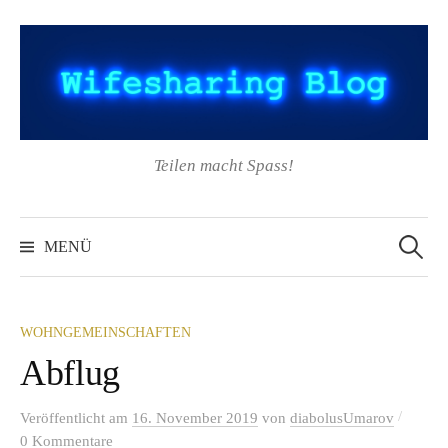
Springe
zum
Inhalt
Teilen macht Spass!
Suchen
nach:
MENÜ
WOHNGEMEINSCHAFTEN
Abflug
/
Veröffentlicht
am
16. November 2019
von
diabolusUmarov
0 Kommentare