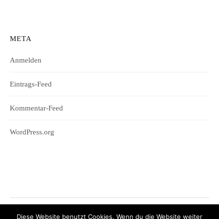
META
Anmelden
Eintrags-Feed
Kommentar-Feed
WordPress.org
Diese Website benutzt Cookies. Wenn du die Website weiter
© 2026
Wifesharing