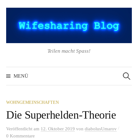
Springe
zum
Inhalt
Teilen macht Spass!
Suchen
nach:
MENÜ
WOHNGEMEINSCHAFTEN
Die Superhelden-Theorie
/
Veröffentlicht
am
12. Oktober 2019
von
diabolusUmarov
0 Kommentare