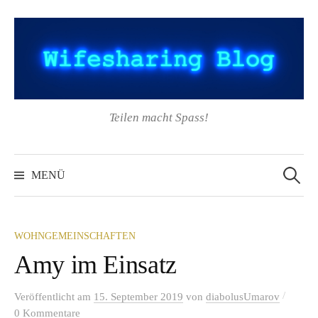
Springe
zum
Inhalt
Teilen macht Spass!
Suchen
nach:
MENÜ
WOHNGEMEINSCHAFTEN
Amy im Einsatz
/
Veröffentlicht
am
15. September 2019
von
diabolusUmarov
0 Kommentare