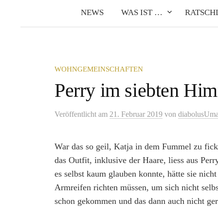
NEWS
WAS IST …
RATSCH
WOHNGEMEINSCHAFTEN
Perry im siebten Hi
Veröffentlicht
am
21. Februar 2019
von
diabolusUm
War das so geil, Katja in dem Fummel zu ficke
das Outfit, inklusive der Haare, liess aus Pe
es selbst kaum glauben konnte, hätte sie nich
Armreifen richten müssen, um sich nicht selbs
schon gekommen und das dann auch nicht gera