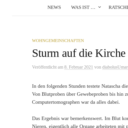
NEWS
WAS IST …
RATSCH
WOHNGEMEINSCHAFTEN
Sturm auf die Kirche
Veröffentlicht
am
8. Februar 2021
von
diabolusUmar
In den folgenden Stunden testete Natascha di
Von Blutproben über Gewebeproben bis hin zu
Computertomographen war da alles dabei.
Das Ergebnis war bemerkenswert. Im Blut konnt
Nieren, eigentlich alle Organe arbeiteten mit