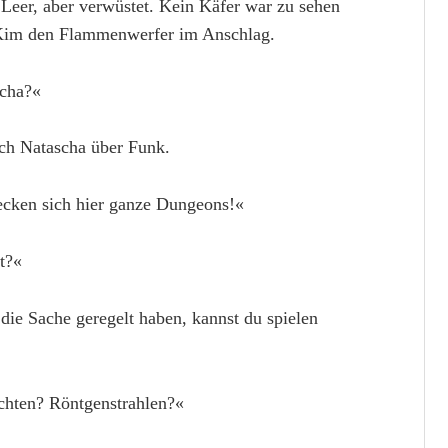
Leer, aber verwüstet. Kein Käfer war zu sehen
te Kim den Flammenwerfer im Anschlag.
scha?«
ich Natascha über Funk.
recken sich hier ganze Dungeons!«
t?«
 die Sache geregelt haben, kannst du spielen
chten? Röntgenstrahlen?«