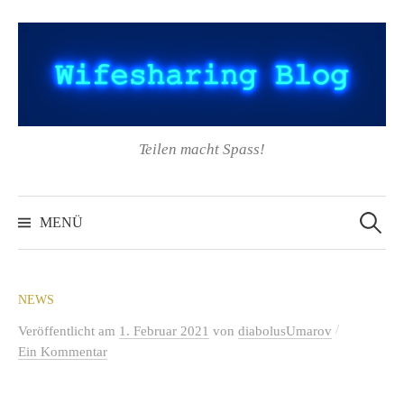
Springe
zum
Inhalt
Teilen macht Spass!
Suchen
nach:
MENÜ
NEWS
/
Veröffentlicht
am
1. Februar 2021
von
diabolusUmarov
Ein Kommentar