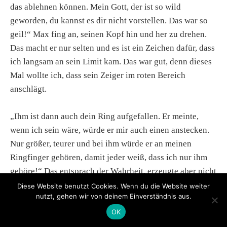
das ablehnen können. Mein Gott, der ist so wild
geworden, du kannst es dir nicht vorstellen. Das war so
geil!“ Max fing an, seinen Kopf hin und her zu drehen.
Das macht er nur selten und es ist ein Zeichen dafür, dass
ich langsam an sein Limit kam. Das war gut, denn dieses
Mal wollte ich, dass sein Zeiger im roten Bereich
anschlägt.
„Ihm ist dann auch dein Ring aufgefallen. Er meinte,
wenn ich sein wäre, würde er mir auch einen anstecken.
Nur größer, teurer und bei ihm würde er an meinen
Ringfinger gehören, damit jeder weiß, dass ich nur ihm
gehöre!“ Das entsprach der Wahrheit, erzeugte aber nicht
die gewünschte Steigerung von Max’ Ekstase. Er schaute
Diese Website benutzt Cookies. Wenn du die Website weiter
nutzt, gehen wir von deinem Einverständnis aus.
mich an, sein Zucken wurde spürbar weniger und ich
wusste genau, was ihm im Kopf herumging.
OK