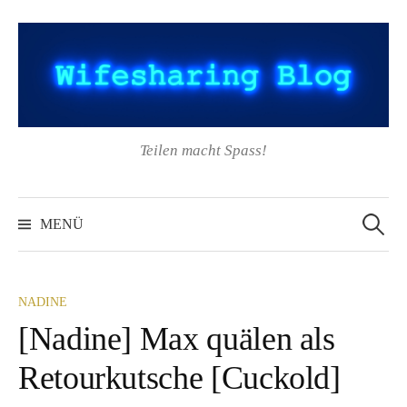
Springe
zum
Inhalt
Teilen macht Spass!
Suchen
nach:
MENÜ
NADINE
[Nadine] Max quälen als
Retourkutsche [Cuckold]